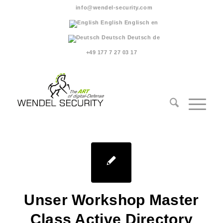
info@wendel-security.com
English
Englisch
en
Deutsch
Deutsch
de
+49 177 7 27 03 17
Unser Workshop Master
Class Active Directory