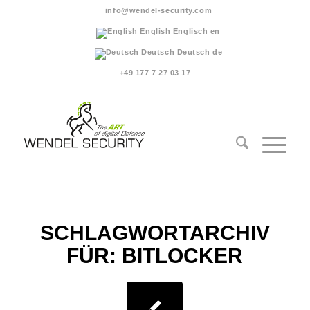
info@wendel-security.com
English
Englisch
en
Deutsch
Deutsch
de
+49 177 7 27 03 17
SCHLAGWORTARCHIV
FÜR:
BITLOCKER